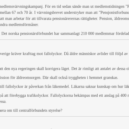
 medlemsvärvningskampanj. För en tid sedan sände man ut medlemstidningen ”Pe
 mellan 67 och 70 år. I värvningsbrevet understryker man att ”Pensjonistforbun
h att man arbetar för att tillvarata pensionärerernas rättigheter. Pension, äldreom
 andra medlemsförmåner.
et norska pensionärsförbundet har sammanlagt 210 000 medlemmar fördelade p
rige kräver krafttag mot fallolyckor. Då äldre människor avlider till följd av f
 den nya regeringen skall korrigera läget. Det är rimligt att antalet av dessa o
mission för äldreomsorgen. Där skall också tryggheten i hemmet granskas.
 till fallolyckor är påverkan från läkemedel. Läkarna saknar kunskap om hur l
 på att förebygga trafikolyckor. Fallolyckorna bekämpas med ett anslag på 400 m
essa.
era om till centralförbundets styrelse?