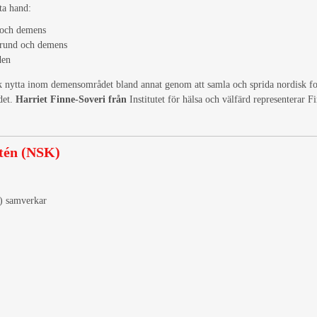
ta hand:
 och demens
grund och demens
den
isk nytta inom demensområdet bland annat genom att samla och sprida nordisk fo
det.
Harriet Finne-Soveri
från
Institutet för hälsa och välfärd representerar F
tén (NSK)
) samverkar