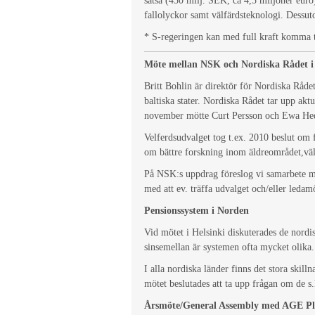
satsa (450 milj. SEK, ca 4,5 miljoner euro
fallolyckor samt välfärdsteknologi. Dessu
* S-regeringen kan med full kraft komma t
Möte mellan NSK och Nordiska Rådet
Britt Bohlin är direktör för Nordiska Råd
baltiska stater. Nordiska Rådet tar upp akt
november mötte Curt Persson och Ewa Hedkv
Velferdsudvalget tog t.ex. 2010 beslut om 
om bättre forskning inom äldreområdet,välf
På NSK:s uppdrag föreslog vi samarbete me
med att ev. träffa udvalget och/eller ledamö
Pensionssystem i Norden
Vid mötet i Helsinki diskuterades de nordi
sinsemellan är systemen ofta mycket olika.
I alla nordiska länder finns det stora ski
mötet beslutades att ta upp frågan om de s.
Årsmöte/General Assembly med AGE Pla