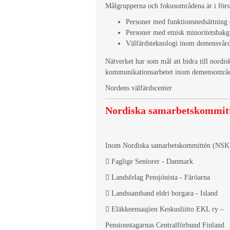
Målgrupperna och fokusområdena är i förs
Personer med funktionsnedsättning
Personer med etnisk minoritetsbak
Välfärdsteknologi inom demensvår
Nätverket har som mål att bidra till nord
kommunikationsarbetet inom demensområ
Nordens välfärdscenter
Nordiska samarbetskommit
Inom Nordiska samarbetskommittén (NSK
 Faglige Seniorer - Danmark
 Landsfelag Pensjónista - Färöarna
 Landssamband eldri borgara - Island
 Eläkkeensaajien Keskusliitto EKL ry –
Pensionstagarnas Centralförbund Finland