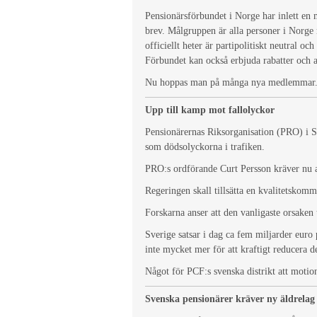
Pensionärsförbundet i Norge har inlett en
brev. Målgruppen är alla personer i Norge
officiellt heter är partipolitiskt neutral oc
Förbundet kan också erbjuda rabatter och
Nu hoppas man på många nya medlemmar. D
Upp till kamp mot fallolyckor
Pensionärernas Riksorganisation (PRO) i Sve
som dödsolyckorna i trafiken.
PRO:s ordförande Curt Persson kräver nu att
Regeringen skall tillsätta en kvalitetskom
Forskarna anser att den vanligaste orsaken
Sverige satsar i dag ca fem miljarder euro
inte mycket mer för att kraftigt reducera d
Något för PCF:s svenska distrikt att motion
Svenska pensionärer kräver ny äldrelag