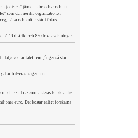
nsjonisten” jämte en broschyr och ett
det” som den norska organisationen
sorg, hälsa och kultur står i fokus.
å 19 distrikt och 850 lokalavdelningar.
allolyckor, är talet fem gånger så stort
lyckor halveras, säger han.
äkemedel skall rekommenderas för de äldre.
iljoner euro. Det kostar enligt forskarna