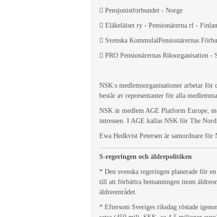
 Pensjonistforbundet - Norge
 Eläkeläiset ry - Pensionärerna rf - Finla
 Svenska KommulalPensionärernas Förbu
 PRO Pensionärernas Riksorganisation - 
NSK:s medlemsorganisationer arbetar för de
består av representanter för alla medlemm
NSK är medlem AGE Platform Europe, med 
intressen. I AGE kallas NSK för The Nord
Ewa Hedkvist Petersen är samordnare för N
S-regeringen och äldrepolitiken
* Den svenska regeringen planerade för en
till att förbättra bemanningen inom äldreo
äldreområdet.
* Eftersom Sveriges riksdag röstade igenom