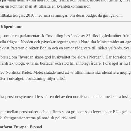
) på valda delar av sin äldrepolitik; främst kompetens, arbete mot demens, inve
tom en kommer man att tillsätta en kvalitetskommission.
illbaka tidigast 2016 med sina satsningar, om deras budget då går igenom.
 i Köpenhamn
et, som är en parlamentarisk församling bestående av 87 riksdagsledamöter fr
uella frågor i Norden och påverkar regeringarna i Nordiska Ministerrådet att ager
ist Petersen direktör Bohlin och en senior rådgivare till rådets velferdsudva
forslag om ”hvordan skape god livskvalitet for eldre i Norden”. Här föreslog ma
ärdsteknologi, e-hälsa, bostäder och stöd till anhörigvårdare. Förslaget är nu 
d Nordiska Rådet. Mötet slutade med att vi tillsammans ska identifiera möjli
ter i udvalget. Fortsättning följer alltså.
ska pensionssytemen. Dessa är en del av den nordiska modellen med stora inslag 
llnader mellan pensionärer och det finns stora grupper som lever under EU:s grän
k. fattigpensionärerna på nordisk politisk nivå.
tform Europe i Bryssel