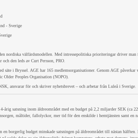
nd
nd - Sverige
Sverige
n nordiska välfärdsmodellen. Med intressepolitiska prioriteringar driver man 
ar och den leds av Curt Persson, PRO.
säte i Bryssel. AGE har 165 medlemsorganisationer. Genom AGE påverkar vi
ic Older Peoples Organisation (NOPO).
SK, ansvarar för och skriver nyhetsbrevet – och arbetar från Luleå i Sverige.
 4-årig satsning inom äldreområdet med en budget på 2,2 miljarder SEK (ca 22 
msorgen, måltider, fallolyckor, mer tid för den enskilde i hemtjänsten samt en 
 en borgerlig budget minskade satsningen på äldreområdet till nästan hälften. 