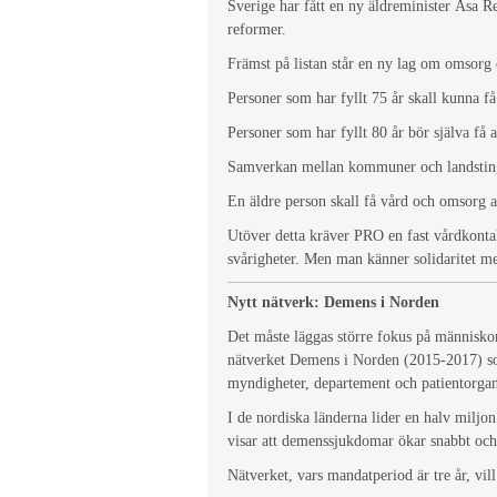
Sverige har fått en ny äldreminister Åsa R
reformer.
Främst på listan står en ny lag om omsorg 
Personer som har fyllt 75 år skall kunna få
Personer som har fyllt 80 år bör själva få av
Samverkan mellan kommuner och landsting sk
En äldre person skall få vård och omsorg av
Utöver detta kräver PRO en fast vårdkontak
svårigheter. Men man känner solidaritet me
Nytt nätverk: Demens i Norden
Det måste läggas större fokus på människo
nätverket Demens i Norden (2015-2017) som
myndigheter, departement och patientorgan
I de nordiska länderna lider en halv miljo
visar att demenssjukdomar ökar snabbt och
Nätverket, vars mandatperiod är tre år, vi