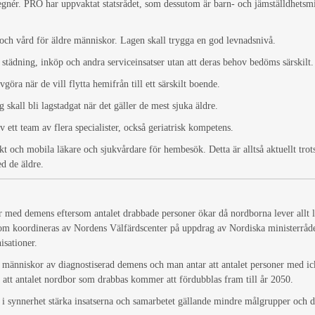
egnér. PRO har uppvaktat statsrådet, som dessutom är barn- och jämställdhetsmi
och vård för äldre människor. Lagen skall trygga en god levnadsnivå.
 städning, inköp och andra serviceinsatser utan att deras behov bedöms särskilt.
göra när de vill flytta hemifrån till ett särskilt boende.
all bli lagstadgat när det gäller de mest sjuka äldre.
 ett team av flera specialister, också geriatrisk kompetens.
t och mobila läkare och sjukvårdare för hembesök. Detta är alltså aktuellt tro
d de äldre.
r med demens eftersom antalet drabbade personer ökar då nordborna lever allt
 koordineras av Nordens Välfärdscenter på uppdrag av Nordiska ministerrådet.
isationer.
n människor av diagnostiserad demens och man antar att antalet personer med ic
 att antalet nordbor som drabbas kommer att fördubblas fram till år 2050.
ll i synnerhet stärka insatserna och samarbetet gällande mindre målgrupper och 