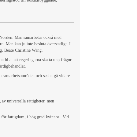
steringsstöd till bostadsbyggande,
ån Norden. Man samarbetar också med
a. Man kan ju inte besluta överstatligt. I
lg, Beate Christine Wang.
n bl.a. att regeringarna ska ta upp frågor
färdigbehandlat.
ga samarbetsområden och sedan gå vidare
av universella rättigheter, men
s för fattigdom, i hög grad kvinnor. Vid